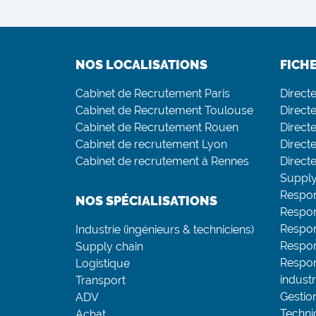
NOS LOCALISATIONS
FICH
Cabinet de Recrutement Paris
Direct
Cabinet de Recrutement Toulouse
Directe
Cabinet de Recrutement Rouen
Direct
Cabinet de recrutement Lyon
Directe
Cabinet de recrutement à Rennes
Direct
Supply
Respon
NOS SPÉCIALISATIONS
Respon
Respo
Industrie (ingénieurs & techniciens)
Respon
Supply chain
Respon
Logistique
industr
Transport
Gestio
ADV
Techni
Achat