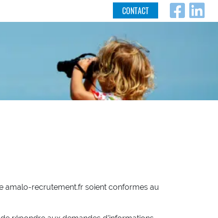
Fac
L
CONTACT
ite amalo-recrutement.fr soient conformes au