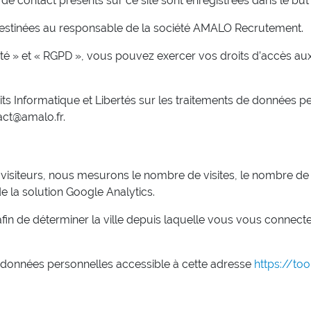
es de contact présents sur ce site sont enregistrées dans le 
destinées au responsable de la société AMALO Recrutement.
é » et « RGPD », vous pouvez exercer vos droits d’accès aux 
its Informatique et Libertés sur les traitements de données
act@amalo.fr.
isiteurs, nous mesurons le nombre de visites, le nombre de pa
 de la solution Google Analytics.
fin de déterminer la ville depuis laquelle vous vous connec
s données personnelles accessible à cette adresse
https://to