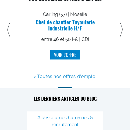
Carling (57) | Moselle
Ce
Chef de chantier Tuyauterie
Mécanici
Industrielle H/F
en
entre 46 et 50 k€ | CDI
VOIR L’OFFRE
Toutes nos offres d’emploi
LES DERNIERS ARTICLES DU BLOG
Ressources humaines &
Resso
recrutement
r