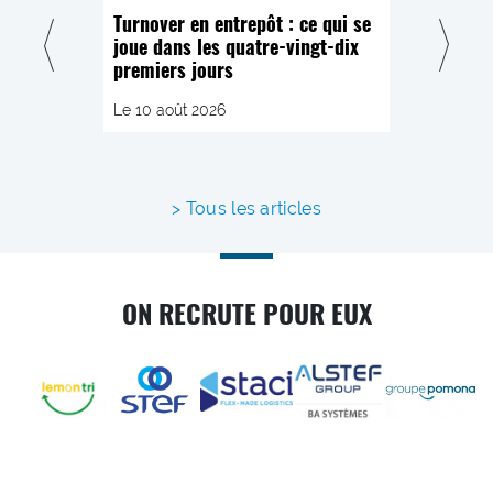
Turnover en entrepôt : ce qui se
ATS en Saa
joue dans les quatre-vingt-dix
comment tr
premiers jours
recrute sur
Le 10 août 2026
Le 7 août 20
Tous les articles
ON RECRUTE POUR EUX