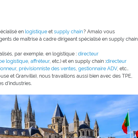
écialisé en
logistique
et
supply chain
? Amalo vous
nts de maîtrise à cadre dirigeant spécialisé en supply chain
lisés, par exemple, en logistique :
directeur
pe logistique
,
affréteur
, etc.) et en supply chain :
directeur
ionneur
,
prévisionniste des ventes
,
gestionnaire ADV
, etc..
se et Granville), nous travaillons aussi bien avec des TPE,
 d’industries.