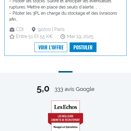
– Piloter les stocks. Suivre et anticiper les éventuelles
ruptures. Mettre en place des seuils d’alerte, …
– Piloter les 3PL en charge du stockage et des livraisons
afin…
CDI
92200 | Paris
Entre 51 Et 55 K€
Mar 19, 2025
VOIR L'OFFRE
POSTULER
5,0
333
avis Google