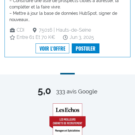
– Construire une liste de prospects cibles à adresser, la
compléter et la faire vivre.
– Mettre à jour la base de données HubSpot, signer de
nouveaux…
CDI
75016 | Hauts-de-Seine
Entre 61 Et 70 K€
Jun 3, 2025
VOIR L'OFFRE
POSTULER
5,0
333
avis Google