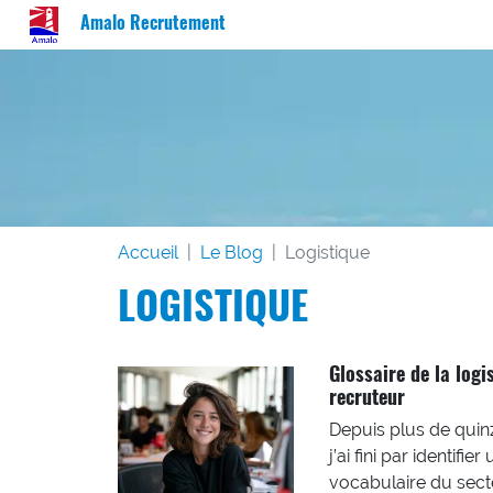
Amalo Recrutement
Accueil
Le Blog
Logistique
LOGISTIQUE
Glossaire de la logi
recruteur
Depuis plus de quinz
j’ai fini par identif
vocabulaire du secte