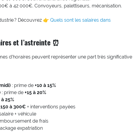
00€ à 42 000€. Convoyeurs, palettiseurs, mécanisation.
industrie ? Découvrez 👉
Quels sont les salaires dans
aires et l’astreinte ⏰
imes d’horaires peuvent représenter une part très significative
midi)
: prime de
+10 à 15%
)
: prime de
+15 à 20%
 à 25%
e
150 à 300€
+ interventions payées
alaire + véhicule
emboursement de frais
ackage expatriation