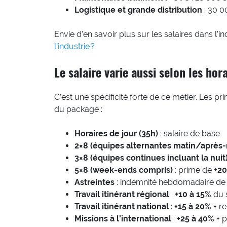
Logistique et grande distribution
: 30 0
Envie d’en savoir plus sur les salaires dans l’
l’industrie ?
Le salaire varie aussi selon les hor
C’est une spécificité forte de ce métier. Les pr
du package :
Horaires de jour (35h)
: salaire de base
2×8 (équipes alternantes matin/après-
3×8 (équipes continues incluant la nuit
5×8 (week-ends compris)
: prime de
+20
Astreintes
: indemnité hebdomadaire d
Travail itinérant régional
:
+10 à 15%
du s
Travail itinérant national
:
+15 à 20%
+ r
Missions à l’international
:
+25 à 40%
+ p