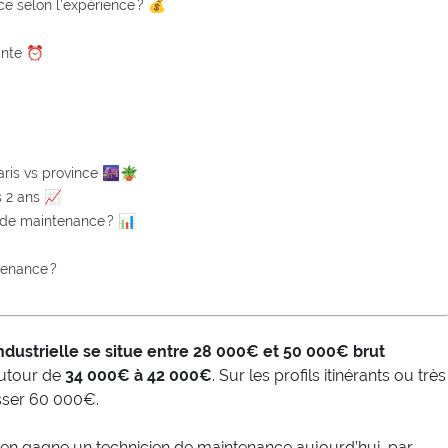
ce selon l’expérience ? 💰
reinte ⏰
aris vs province 🌆🪴
s 2 ans 📈
 de maintenance ? 📊
tenance ?
ndustrielle se situe entre 28 000€ et 50 000€ brut
utour de
34 000€ à 42 000€
. Sur les profils itinérants ou très
sser 60 000€.
en gagne un technicien de maintenance aujourd’hui, par