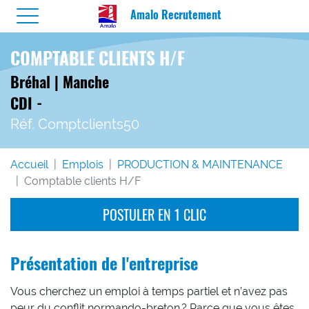
Amalo Recrutement
COMPTABLE CLIENTS H/F
Bréhal | Manche
CDI -
Réf. Comptclients50
Accueil
Emplois
PRODUCTION & MAINTENANCE
Comptable clients H/F
POSTULER EN 1 CLIC
Présentation de l'entreprise
Vous cherchez un emploi à temps partiel et n’avez pas
peur du conflit normando-breton ? Parce que vous êtes