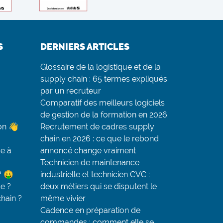
S
DERNIERS ARTICLES
Glossaire de la logistique et de la
supply chain : 65 termes expliqués
par un recruteur
Comparatif des meilleurs logiciels
de gestion de la formation en 2026
on 👋
Recrutement de cadres supply
chain en 2026 : ce que le rebond
e à
annoncé change vraiment
Technicien de maintenance
? 🤑
industrielle et technicien CVC :
ue ?
deux métiers qui se disputent le
chain ?
même vivier
Cadence en préparation de
commandes : comment elle se