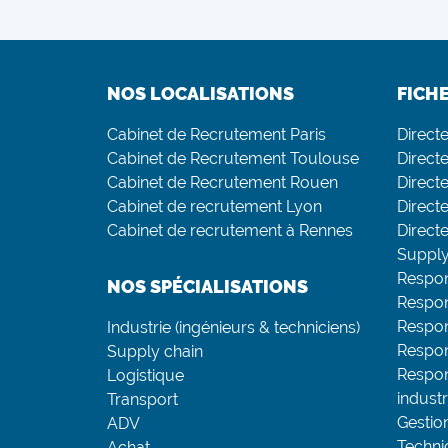
NOS LOCALISATIONS
FICH
Cabinet de Recrutement Paris
Direct
Cabinet de Recrutement Toulouse
Directe
Cabinet de Recrutement Rouen
Direct
Cabinet de recrutement Lyon
Directe
Cabinet de recrutement à Rennes
Direct
Supply
Respon
NOS SPÉCIALISATIONS
Respon
Respo
Industrie (ingénieurs & techniciens)
Respon
Supply chain
Respon
Logistique
industr
Transport
Gestio
ADV
Techni
Achat