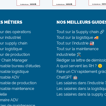
ES MÉTIERS
NOS MEILLEURS GUIDE
eur des opérations
Tout sur la Supply chain 🔗
ur industriel
Tout sur la logistique 🚚
eur supply chain
Tout sur l’industrie 🏭
ur logistique
Tout sur la maintenance
eur de production
industrielle 🛠
 Chain Manager
Rédiger sa lettre de démissi
sable bureau d’études
A quoi servent les RH ? 😕
sable logistique
Faire un CV rapidement grâc
nsable ADV
ChatGPT 🤖
sable de production
Les salaires dans l’industrie 
sable maintenance
Les salaires dans la logistiq
ielle
Les salaires dans la supply 
nnaire ADV
cien de maintenance