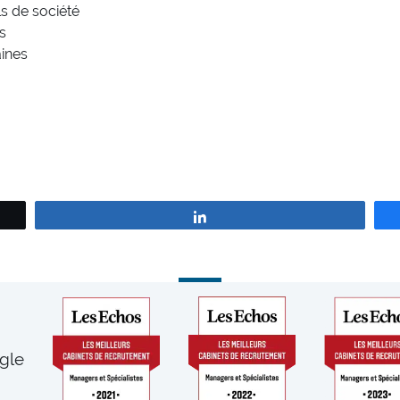
ls de société
s
aines
Partagez
gle