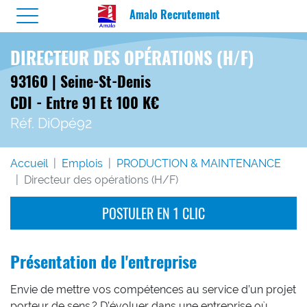
Amalo Recrutement
DIRECTEUR DES OPÉRATIONS (H/F)
93160 | Seine-St-Denis
CDI - Entre 91 Et 100 K€
Réf. DiOpé92
Accueil
Emplois
PRODUCTION & MAINTENANCE
Directeur des opérations (H/F)
POSTULER EN 1 CLIC
Présentation de l'entreprise
Envie de mettre vos compétences au service d’un projet
porteur de sens ? D’évoluer dans une entreprise où