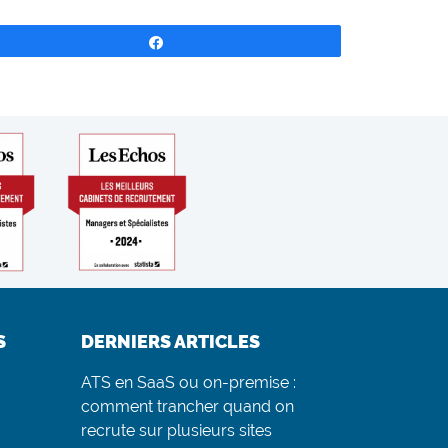
Partagez
S
DERNIERS ARTICLES
ATS en SaaS ou on-premise :
comment trancher quand on
recrute sur plusieurs sites