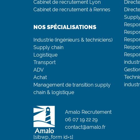
Cabinet de recrutement Lyon
Directe
Cabinet de recrutement à Rennes
Direct
Supply
Respon
NOS SPÉCIALISATIONS
Respon
Respo
Industrie (ingénieurs & techniciens)
Respon
Supply chain
Respon
Logistique
industr
Transport
Gestio
ADV
Techni
Achat
industr
Management de transition supply
chain & logistique
Amalo Recrutement
06 07 19 22 29
contact@amalo.fr
[sibwp_form id=1]