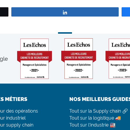
Partagez
gle
ES MÉTIERS
NOS MEILLEURS GUIDE
eur des opérations
Tout sur la Supply chain 🔗
ur industriel
Tout sur la logistique 🚚
eur supply chain
Tout sur l’industrie 🏭