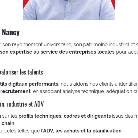
à Nancy
 son rayonnement universitaire, son patrimoine industriel et 
on expertise au service des entreprises locales
pour acco
aloriser les talents
ils digitaux performants
, nous aidons nos clients à identifi
 recrutement
, en associant analyse technique, adéquation 
in, industrie et ADV
 sur les
profils techniques, cadres et dirigeants
issus des m
y chain
.
t clés telles que l’
ADV, les achats et la planification
.