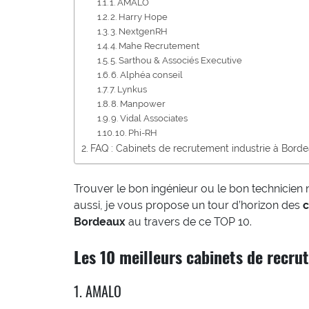
1. AMALO
2. Harry Hope
3. NextgenRH
4. Mahe Recrutement
5. Sarthou & Associés Executive
6. Alphéa conseil
7. Lynkus
8. Manpower
9. Vidal Associates
10. Phi-RH
FAQ : Cabinets de recrutement industrie à Bord
Trouver le bon ingénieur ou le bon technicien n
aussi, je vous propose un tour d’horizon des
c
Bordeaux
au travers de ce TOP 10.
Les 10 meilleurs cabinets de recru
1. AMALO