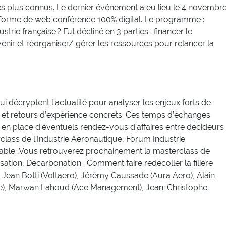
 les plus connus. Le dernier événement a eu lieu le 4 novembr
forme de web conférence 100% digital. Le programme :
trie française ? Fut décliné en 3 parties : financer le
venir et réorganiser/ gérer les ressources pour relancer la
i décryptent l’actualité pour analyser les enjeux forts de
 et retours d’expérience concrets. Ces temps d’échanges
en place d’éventuels rendez-vous d’affaires entre décideurs
rclass de l’Industrie Aéronautique, Forum Industrie
urable…Vous retrouverez prochainement la masterclass de
lisation, Décarbonation : Comment faire redécoller la filière
: Jean Botti (Voltaero), Jérémy Caussade (Aura Aero), Alain
ome), Marwan Lahoud (Ace Management), Jean-Christophe