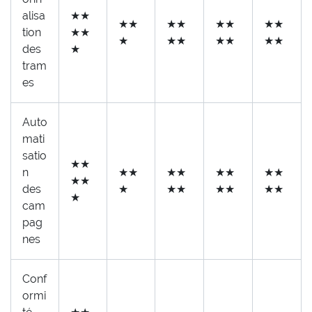
alisa
★★
★★
★★
★★
★★
tion
★★
★
★★
★★
★★
des
★
tram
es
Auto
mati
satio
★★
n
★★
★★
★★
★★
★★
des
★
★★
★★
★★
★
cam
pag
nes
Conf
ormi