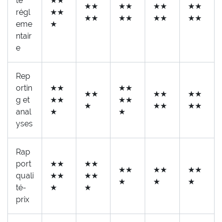
té
★★
★★
★★
★★
★★
régl
★★
★★
★★
★★
★★
eme
★
ntair
e
Rep
ortin
★★
★★
★★
★★
★★
g et
★★
★★
★
★★
★★
anal
★
★
yses
Rap
port
★★
★★
★★
★★
★★
quali
★★
★★
★
★
★
té-
★
★
prix