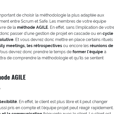
t important de choisir la méthodologie la plus adaptée aux
ppement entre Scrum et Safe. Les membres de votre équipe
vre de la
méthode AGILE
. En effet, sans l’implication de votr
 donc passer d’une gestion de projet en cascade ou en
cycle
volutive
. Et vous devrez donc mettre en place certains rituels
ily meetings, les rétrospectives
ou encore les
réunions de
ous devrez donc prendre le temps de
former l’équipe
à
tra de comprendre la méthodologie et qu’ils se sentent
hode AGILE
?
flexibilité
. En effet, le client est plus libre et il peut changer
ussi pris en compte et l’équipe projet peut réagir rapidement.
n et la communication
fréquente avec le client. Le client est