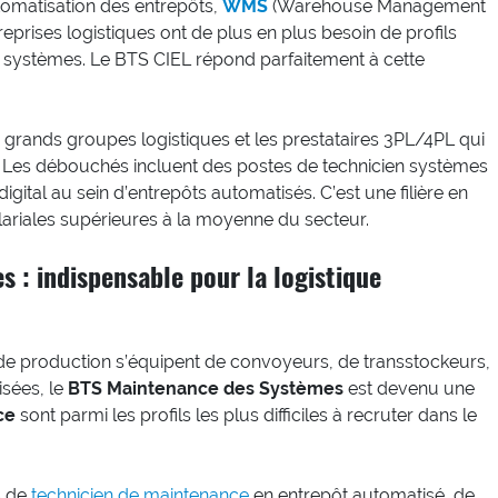
utomatisation des entrepôts,
WMS
(Warehouse Management
reprises logistiques ont de plus en plus besoin de profils
s systèmes. Le BTS CIEL répond parfaitement à cette
es grands groupes logistiques et les prestataires 3PL/4PL qui
. Les débouchés incluent des postes de technicien systèmes
igital au sein d’entrepôts automatisés. C’est une filière en
lariales supérieures à la moyenne du secteur.
 : indispensable pour la logistique
s de production s’équipent de convoyeurs, de transstockeurs,
isées, le
BTS Maintenance des Systèmes
est devenu une
ce
sont parmi les profils les plus difficiles à recruter dans le
s de
technicien de maintenance
en entrepôt automatisé, de