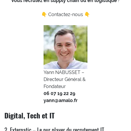
Vous recrutez en supply chain ou en logistique
?
👇 Contactez-nous 👇
Yann NABUSSET –
Directeur Général &
Fondateur
06 07 19 22 29
yann@amalo.fr
Digital, Tech et IT
2. Externatic – Le pur player du recrutement IT