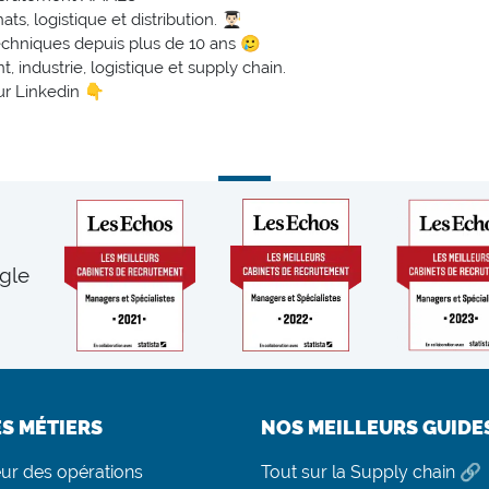
 logistique et distribution. 👨🏻‍🎓
echniques depuis plus de 10 ans 🥲
, industrie, logistique et supply chain.
ur Linkedin 👇
gle
ES MÉTIERS
NOS MEILLEURS GUIDE
eur des opérations
Tout sur la Supply chain 🔗