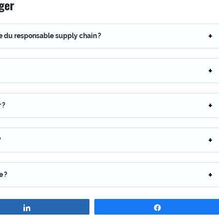
ger
e du responsable supply chain ?
 ?
?
e ?
Partagez
Partagez