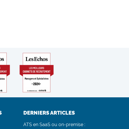
S
DERNIERS ARTICLES
ATS en SaaS ou on-premise :