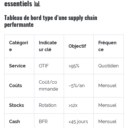
essentiels 📊
Tableau de bord type d’une supply chain
performante
Catégori
Indicate
Fréquen
Objectif
e
ur clé
ce
Service
OTIF
>95%
Quotidien
Coût/co
Coûts
–5%/an
Mensuel
mmande
Stocks
Rotation
>12x
Mensuel
Cash
BFR
<45 jours
Mensuel