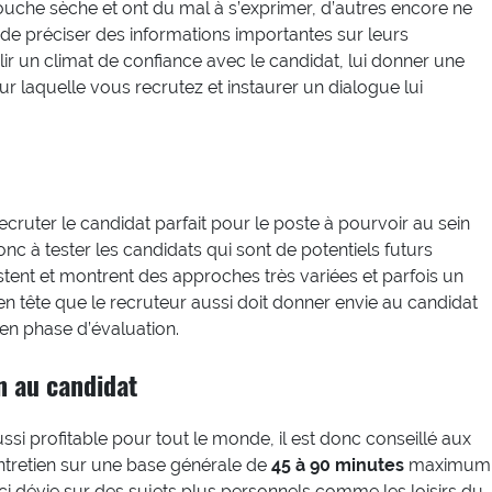
 bouche sèche et ont du mal à s’exprimer, d’autres encore ne
 de préciser des informations importantes sur leurs
lir un climat de confiance avec le candidat, lui donner une
ur laquelle vous recrutez et instaurer un dialogue lui
recruter le candidat parfait pour le poste à pourvoir au sein
nc à tester les candidats qui sont de potentiels futurs
ent et montrent des approches très variées et parfois un
en tête que le recruteur aussi doit donner envie au candidat
 en phase d’évaluation.
n au candidat
si profitable pour tout le monde, il est donc conseillé aux
 entretien sur une base générale de
45 à 90 minutes
maximum
-ci dévie sur des sujets plus personnels comme les loisirs du