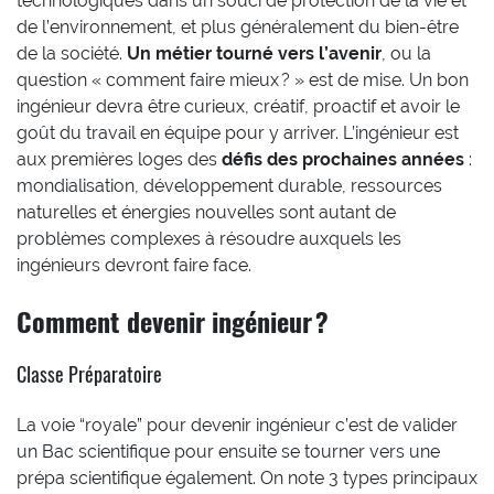
technologiques dans un souci de protection de la vie et
de l’environnement, et plus généralement du bien-être
de la société.
Un m
é
tier tourn
é
vers l
’
avenir
, ou la
question « comment faire mieux ? » est de mise. Un bon
ingénieur devra être curieux, créatif, proactif et avoir le
goût du travail en équipe pour y arriver. L’ingénieur est
aux premières loges des
d
é
fis des prochaines ann
é
es
:
mondialisation, développement durable, ressources
naturelles et énergies nouvelles sont autant de
problèmes complexes à résoudre auxquels les
ingénieurs devront faire face.
Comment devenir ingénieur ?
Classe Préparatoire
La voie “royale” pour devenir ingénieur c’est de valider
un Bac scientifique pour ensuite se tourner vers une
prépa scientifique également. On note 3 types principaux