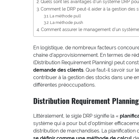
Quels sont les avantages d’un système DRP pour
Comment le DRP peut-il aider à la gestion des s
La méthode pull
La méthode push
Comment assurer le management d’un système
En logistique, de nombreux facteurs concourent
chaîne d’approvisionnement. En termes de rédu
(Distribution Requirement Planning) peut consti
demande des clients
. Que faut-il savoir sur 
contribuer à la gestion des stocks dans une e
différentes préoccupations.
Distribution Requirement Planning 
Littéralement, le sigle DRP signifie la «
planific
système qui a pour but d’optimiser efficacemen
distribution de marchandises. La planification
se définir comme une méthode de calcul
de