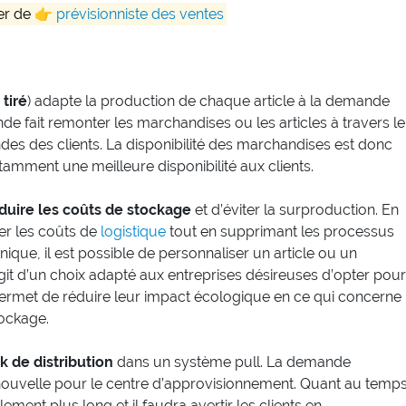
er de 👉
prévisionniste des ventes
 tiré
) adapte la production de chaque article à la demande
e fait remonter les marchandises ou les articles à travers le
es des clients. La disponibilité des marchandises est donc
otamment une meilleure disponibilité aux clients.
duire les coûts de stockage
et d’éviter la surproduction. En
er les coûts de
logistique
tout en supprimant les processus
nique, il est possible de personnaliser un article ou un
’agit d’un choix adapté aux entreprises désireuses d’opter pour
 permet de réduire leur impact écologique en ce qui concerne
tockage.
k de distribution
dans un système pull. La demande
uvelle pour le centre d’approvisionnement. Quant au temp
ment plus long et il faudra avertir les clients en