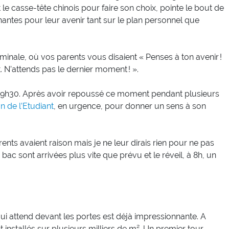
le casse-tête chinois pour faire son choix, pointe le bout de
antes pour leur avenir tant sur le plan personnel que
inale, où vos parents vous disaient « Penses à ton avenir !
t. N’attends pas le dernier moment ! ».
st 9h30. Après avoir repoussé ce moment pendant plusieurs
on de l’Etudiant
, en urgence, pour donner un sens à son
ents avaient raison mais je ne leur dirais rien pour ne pas
bac sont arrivées plus vite que prévu et le réveil, à 8h, un
qui attend devant les portes est déjà impressionnante. A
nt installés sur plusieurs milliers de m². Un premier tour