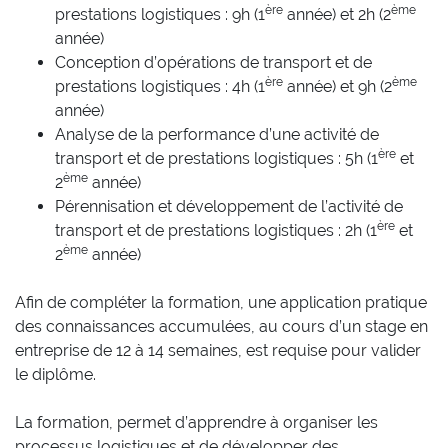
ère
ème
prestations logistiques : 9h (1
année) et 2h (2
année)
Conception d’opérations de transport et de
ère
ème
prestations logistiques : 4h (1
année) et 9h (2
année)
Analyse de la performance d’une activité de
ère
transport et de prestations logistiques : 5h (1
et
ème
2
année)
Pérennisation et développement de l’activité de
ère
transport et de prestations logistiques : 2h (1
et
ème
2
année)
Afin de compléter la formation, une application pratique
des connaissances accumulées, au cours d’un stage en
entreprise de 12 à 14 semaines, est requise pour valider
le diplôme.
La formation, permet d’apprendre à organiser les
processus logistiques et de développer des