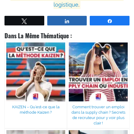
logistique
.
Tweetez
Partagez
Partagez
Dans La Même Thématique :
KAIZEN – Qu’est-ce que la
Comment trouver un emploi
méthode Kaizen ?
dans la supply chain ? Secrets
de recruteur pour y voir plus
clair !